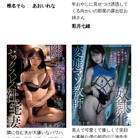
年おやじに見せつけ誘惑して
椎名そら
あおいれな
くる向かいの部屋の露出狂お
姉さん
彩月七緒
美人で可愛くて優しくて笑顔
隣に住む夫が大嫌いなパワハ
が素敵な僕の初恋の三池先生