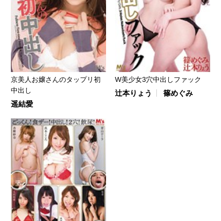
京美人お嬢さんのタップリ初
W美少女3穴中出しファック
中出し
辻本りょう
篠めぐみ
遥結愛